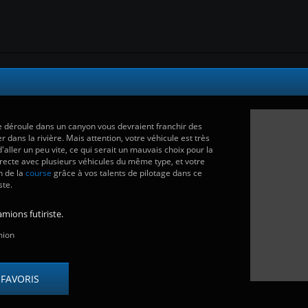
e déroule dans un canyon vous devraient franchir des
 dans la rivière. Mais attention, votre véhicule est très
'aller un peu vite, ce qui serait un mauvais choix pour la
irecte avec plusieurs véhicules du même type, et votre
in de la
course
grâce à vos talents de pilotage dans ce
ste.
mions futiriste.
mion
 FAVORIS