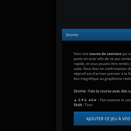
Drome
Voici une
course de camions
qui s
ponts en acier afin de ne pas tomber
rapide, et vous pouvez être tentés d
suite. Vous êtes en confrontation d
objectif est d'arriver premier à la f
lieu magnifique au graphisme réali
Drome : Fais la course avec des ca
▲ &▼& ◄&► : Fais avancer le ca
Shift
: Tirer
AJOUTER CE JEU À VOS