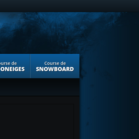
urse de
Course de
ONEIGES
SNOWBOARD