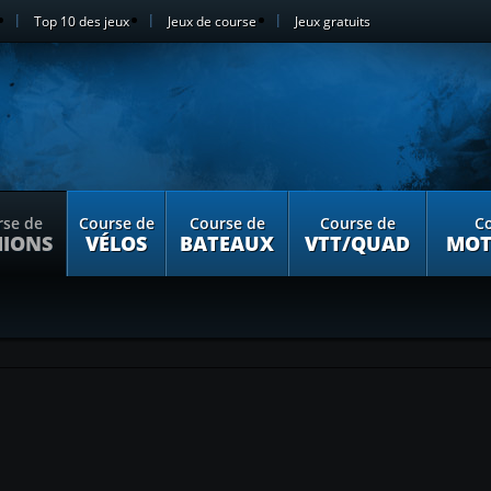
Top 10 des jeux
Jeux de course
Jeux gratuits
rse de
Course de
Course de
Course de
Co
IONS
VÉLOS
BATEAUX
VTT/QUAD
MOT