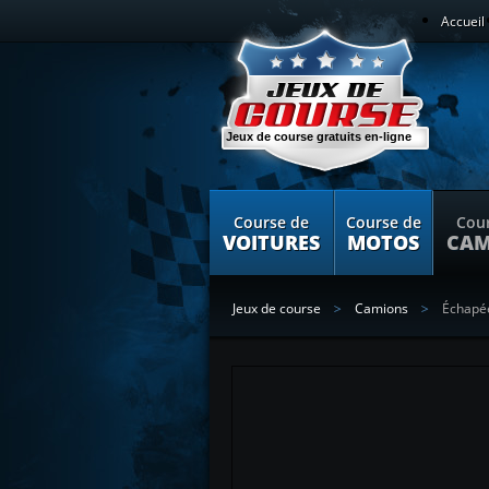
Accueil
Jeux de course gratuits en-ligne
Course de
Course de
Cou
VOITURES
MOTOS
CAM
Jeux de course
Camions
Échapée