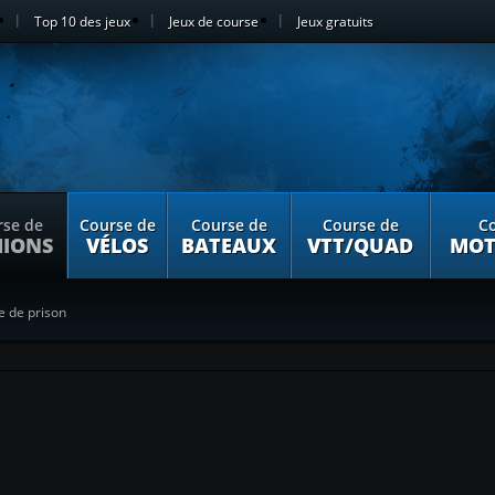
Top 10 des jeux
Jeux de course
Jeux gratuits
rse de
Course de
Course de
Course de
Co
IONS
VÉLOS
BATEAUX
VTT/QUAD
MOT
 de prison