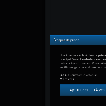
Échapée de prison
Une émeute a éclaté dans la
priso
principal. Volez l'
ambulance
et pre
qui sera à vos trousses ! Votre vé
les flèches gauche et droite pour ma
◄&► : Contrôler le véhicule
▼ : ralentir
AJOUTER CE JEU À VOS