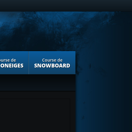
urse de
Course de
ONEIGES
SNOWBOARD