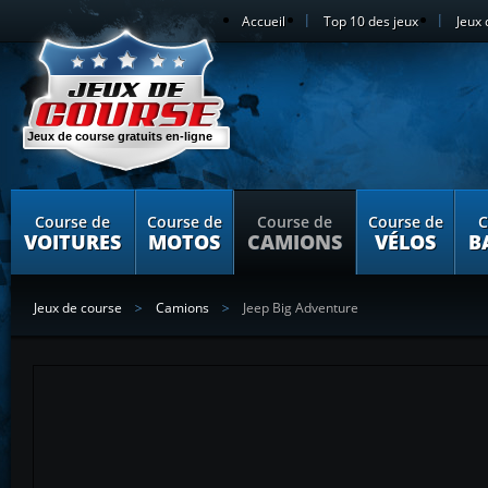
Accueil
Top 10 des jeux
Jeux 
Jeux de course gratuits en-ligne
Course de
Course de
Course de
Course de
C
VOITURES
MOTOS
CAMIONS
VÉLOS
B
Jeux de course
Camions
Jeep Big Adventure