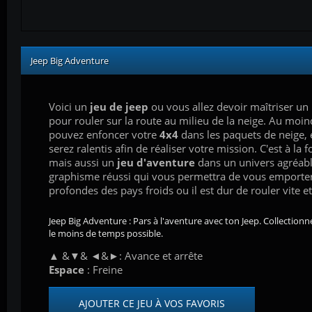
Jeep Big Adventure
Voici un
jeu de jeep
ou vous allez devoir maîtriser un 
pour rouler sur la route au milieu de la neige. Au moin
pouvez enfoncer votre
4x4
dans les paquets de neige,
serez ralentis afin de réaliser votre mission. C'est à la 
mais aussi un
jeu d'aventure
dans un univers agréab
graphisme réussi qui vous permettra de vous emporter
profondes des pays froids ou il est dur de rouler vite e
Jeep Big Adventure : Pars à l'aventure avec ton Jeep. Collectionn
le moins de temps possible.
▲ &▼& ◄&►: Avance et arrête
Espace
: Freine
AJOUTER CE JEU À VOS FAVORIS