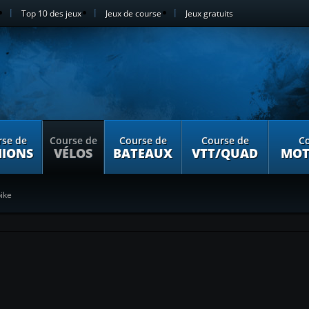
Top 10 des jeux
Jeux de course
Jeux gratuits
rse de
Course de
Course de
Course de
Co
IONS
VÉLOS
BATEAUX
VTT/QUAD
MOT
ike