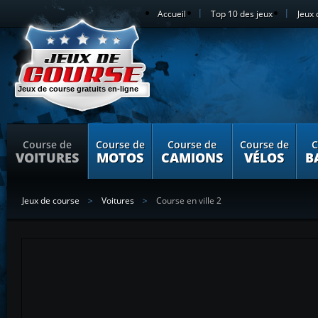
Accueil
Top 10 des jeux
Jeux 
Jeux de course gratuits en-ligne
Course de
Course de
Course de
Course de
C
VOITURES
MOTOS
CAMIONS
VÉLOS
B
Jeux de course
Voitures
Course en ville 2