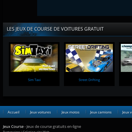
LES JEUX DE COURSE DE VOITURES GRATUIT
Sim Taxi
Street Drifting
Accueil
Jeux voitures
Jeux motos
Jeux camions
Jeux v
Jeux Course
- Jeux de course gratuits en-ligne
:
Partenaires
Création site Web