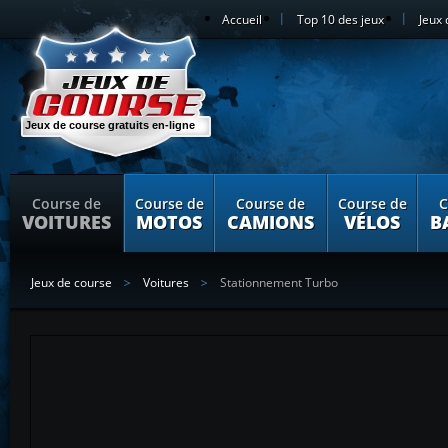
Accueil
Top 10 des jeux
Jeux 
Jeux de course gratuits en-ligne
Course de
Course de
Course de
Course de
C
VOITURES
MOTOS
CAMIONS
VÉLOS
B
Jeux de course
Voitures
Stationnement Turbo