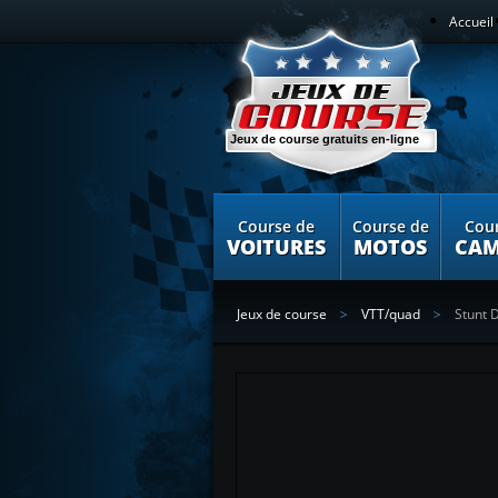
Accueil
Jeux de course gratuits en-ligne
Course de
Course de
Cou
VOITURES
MOTOS
CAM
Jeux de course
VTT/quad
Stunt D