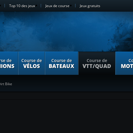
Top 10 des jeux
Jeux de course
Jeux gratuits
rse de
Course de
Course de
Course de
Co
IONS
VÉLOS
BATEAUX
VTT/QUAD
MOT
irt Bike