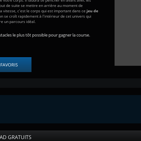
 votre corps. Il faudra se pencher en avant avec les
tout de suite se mettre en arrière au moment de
a vitesse, c'est le corps qui est important dans ce
jeu de
on se croît rapidement à l'intérieur de cet univers qui
re un parcours idéal.
tacles le plus tôt possible pour gagner la course.
 FAVORIS
UAD GRATUITS