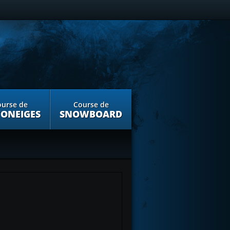
urse de
Course de
ONEIGES
SNOWBOARD