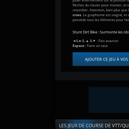
jouer énormément sur la position de
flèches du clavier pour monter, et 
retomber. Attention, bien plus que l
cross
. Le graphisme est soigné, et 
possède tous les éléments pour fai
Stunt Dirt Bike : Surmonte les obs
◄&►& ▲ &▼ : Fais avancer
Espace
: Faire un saut
AJOUTER CE JEU À VOS
LES JEUX DE COURSE DE VTT/Q