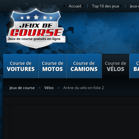
Accueil
Top 10 des jeux
Jeux 
Jeux de course gratuits en-ligne
Course de
Course de
Course de
Course de
C
VOITURES
MOTOS
CAMIONS
VÉLOS
B
Jeux de course
Vélos
Arène du vélo en folie 2