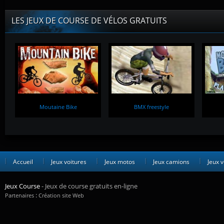
LES JEUX DE COURSE DE VÉLOS GRATUITS
Moutaine Bike
BMX freestyle
Accueil
Jeux voitures
Jeux motos
Jeux camions
Jeux v
Jeux Course
- Jeux de course gratuits en-ligne
:
Partenaires
Création site Web