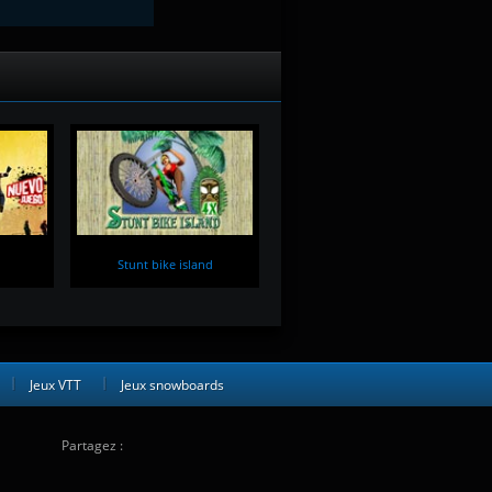
Stunt bike island
Jeux VTT
Jeux snowboards
Partagez :