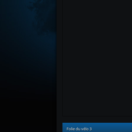
Folie du vélo 3